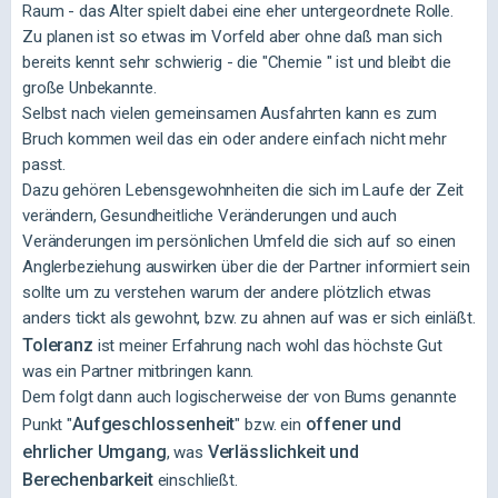
Aufgeschlossenheit:
Raum - das Alter spielt dabei eine eher untergeordnete Rolle.
Das wichtigste am Fluss ist m. M. der
Zu planen ist so etwas im Vorfeld aber ohne daß man sich
Erfahrungsaustausch mit den anderen Teams. Wie, was,
bereits kennt sehr schwierig - die "Chemie " ist und bleibt die
wo etc.
große Unbekannte.
Für viele selbstverständlich, für andere ein Graus.
Selbst nach vielen gemeinsamen Ausfahrten kann es zum
Bruch kommen weil das ein oder andere einfach nicht mehr
passt.
Dazu gehören Lebensgewohnheiten die sich im Laufe der Zeit
verändern, Gesundheitliche Veränderungen und auch
Veränderungen im persönlichen Umfeld die sich auf so einen
Anglerbeziehung auswirken über die der Partner informiert sein
sollte um zu verstehen warum der andere plötzlich etwas
anders tickt als gewohnt, bzw. zu ahnen auf was er sich einläßt.
Toleranz
ist meiner Erfahrung nach wohl das höchste Gut
was ein Partner mitbringen kann.
Dem folgt dann auch logischerweise der von Bums genannte
Aufgeschlossenheit
offener und
Punkt "
" bzw. ein
ehrlicher Umgang
Verlässlichkeit und
, was
Berechenbarkeit
einschließt.