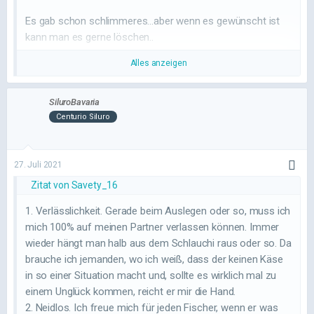
Es gab schon schlimmeres...aber wenn es gewünscht ist
kann man es gerne löschen..
Alles anzeigen
Ich denke jeder darf seine Meinung offen sagen wenn man
hier öffentlich was unterstellt wird...
SiluroBavaria
Centurio Siluro
27. Juli 2021
Zitat von Savety_16
1. Verlässlichkeit. Gerade beim Auslegen oder so, muss ich
mich 100% auf meinen Partner verlassen können. Immer
wieder hängt man halb aus dem Schlauchi raus oder so. Da
brauche ich jemanden, wo ich weiß, dass der keinen Käse
in so einer Situation macht und, sollte es wirklich mal zu
einem Unglück kommen, reicht er mir die Hand.
2. Neidlos. Ich freue mich für jeden Fischer, wenn er was