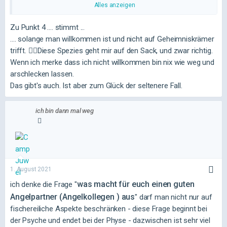
2. Neidlos. Ich freue mich für jeden Fischer, wenn er
Alles anzeigen
was fängt. Meine Fischer sind immer Team fische und
Zu Punkt 4 .... stimmt ...
für mich gibt es die Regel, dass der erste Fisch der
.... solange man willkommen ist und nicht auf Geheimniskrämer
Woche
Immer
meinem Bootspartner gehört. Im
trifft. 🤦‍♂️Diese Spezies geht mir auf den Sack, und zwar richtig.
Gegenzug kann ich es aber nicht brauchen, wenn mein
Wenn ich merke dass ich nicht willkommen bin nix wie weg und
Bootspartner auf mich oder andere Teams neidisch
arschlecken lassen.
ist. Wir sind eine Familie.
Das gibt's auch. Ist aber zum Glück der seltenere Fall.
3. Er muss Spaß verstehen. Ich bin ein Mensch, der viel
und gerne lacht. Ich teile aus, kann aber auch sehr gut
einstecken. Und genau so, muss mein Bootspartner
ich bin dann mal weg
auch sein. Er muss einfach Spaß verstehen und das
vor allem auch, wenn es mal nicht so gut läuft
Bin so frei und kopiere quasi deine 3 Punkte, da sich diese
1. August 2021
mit meinen perfekt decken! Hoffe das passt......?
was macht für euch einen guten
ich denke die Frage "
Außerdem hat mich die Vergangenheit noch den Punkt 4
Angelpartner (Angelkollegen ) aus
" darf man nicht nur auf
gelehrt.
fischereiliche Aspekte beschränken - diese Frage beginnt bei
der Psyche und endet bei der Physe - dazwischen ist sehr viel