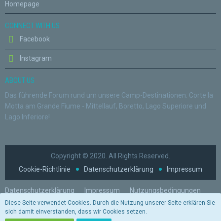
Homepage
CONNECT WITH US
Facebook
Instagram
ABOUT US
Das führende Forum rund um unsere Camp-Destinationen: Corte la
Motta am Grande Fiume - Mittellauf, Boretto, Lago Superiore und
Lago Inferiore!
Copyright © 2020. All Rights Reserved.
Cookie-Richtlinie
Datenschutzerklärung
Impressum
Datenschutzerklärung
Impressum
Nutzungsbedingungen
Diese Seite verwendet Cookies. Durch die Nutzung unserer Seite erklären Sie
Stil von:
ForoStyle
sich damit einverstanden, dass wir Cookies setzen.
Stil ändern
(Radiant)