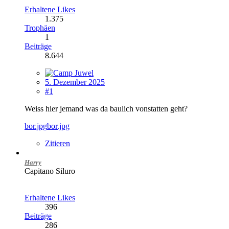
Erhaltene Likes
1.375
Trophäen
1
Beiträge
8.644
5. Dezember 2025
#1
Weiss hier jemand was da baulich vonstatten geht?
bor.jpg
bor.jpg
Zitieren
Harry
Capitano Siluro
Erhaltene Likes
396
Beiträge
286