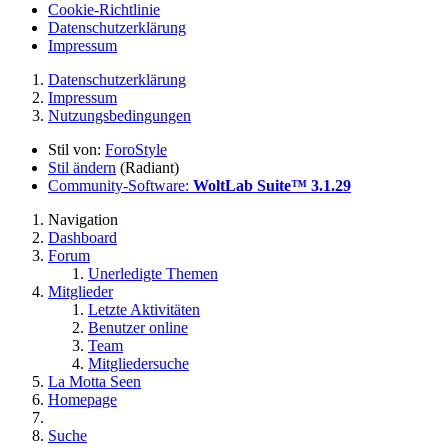
Cookie-Richtlinie
Datenschutzerklärung
Impressum
Datenschutzerklärung
Impressum
Nutzungsbedingungen
Stil von:
ForoStyle
Stil ändern
(Radiant)
Community-Software:
WoltLab Suite™ 3.1.29
Navigation
Dashboard
Forum
Unerledigte Themen
Mitglieder
Letzte Aktivitäten
Benutzer online
Team
Mitgliedersuche
La Motta Seen
Homepage
Suche