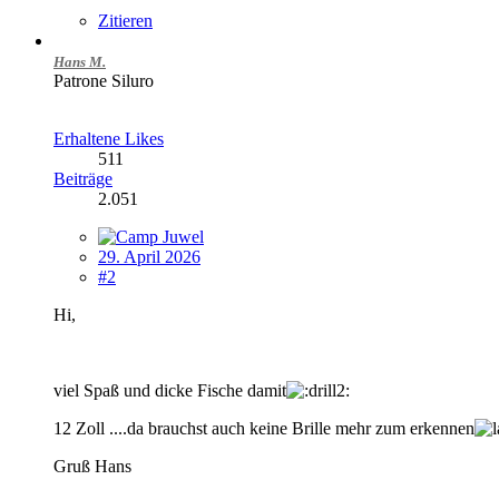
Zitieren
Hans M.
Patrone Siluro
Erhaltene Likes
511
Beiträge
2.051
29. April 2026
#2
Hi,
viel Spaß und dicke Fische damit
12 Zoll ....da brauchst auch keine Brille mehr zum erkennen
Gruß Hans