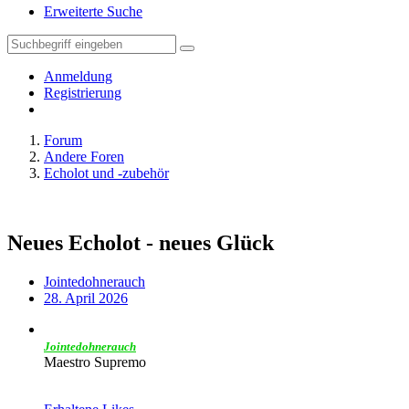
Erweiterte Suche
Anmeldung
Registrierung
Forum
Andere Foren
Echolot und -zubehör
Neues Echolot - neues Glück
Jointedohnerauch
28. April 2026
Jointedohnerauch
Maestro Supremo