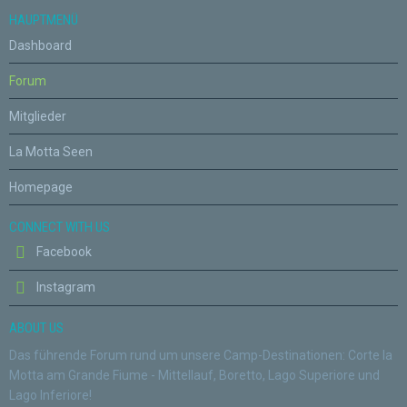
HAUPTMENÜ
Dashboard
Forum
Mitglieder
La Motta Seen
Homepage
CONNECT WITH US
Facebook
Instagram
ABOUT US
Das führende Forum rund um unsere Camp-Destinationen: Corte la
Motta am Grande Fiume - Mittellauf, Boretto, Lago Superiore und
Lago Inferiore!