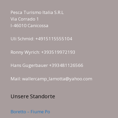
Pesca Turismo Italia S.R.L
Via Corrado 1
I-46010 Canicossa
Uli Schmid: +4915115555104
Ronny Wyrich: +393519972193
Hans Gugerbauer +393481126566
Mail: wallercamp_lamotta@yahoo.com
Unsere Standorte
Boretto – Fiume Po