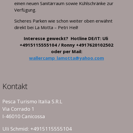
einen neuen Sanitärraum sowie Kühlschränke zur
Verfügung.
Sicheres Parken wie schon weiter oben erwähnt
direkt bei La Motta – Petri Heil!
Interesse geweckt? Hotline DE/IT: Uli
+4915115555104 / Ronny +4917620102502
oder per Mail:
wallercamp_lamotta@yahoo.com
Kontakt
Pesca Turismo Italia S.R.L
Via Corrado 1
I-46010 Canicossa
Uli Schmid: +4915115555104