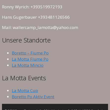
Ronny Wyrich: +393519972193
Hans Gugerbauer +393481126566
Mail: wallercamp_lamotta@yahoo.com
Unsere Standorte
Boretto – Fiume Po
La Motta Fiume Po
La Motta Mincio
La Motta Events
La Motta Cup
Boretto Po Aktiv Event