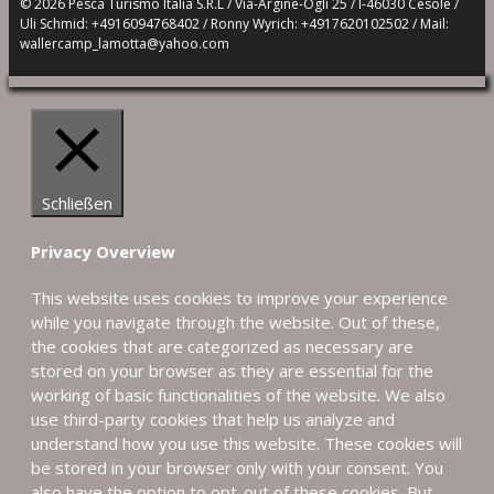
© 2026 Pesca Turismo Italia S.R.L / Via-Argine-Ogli 25 / I-46030 Cesole /
Uli Schmid: +4916094768402 / Ronny Wyrich: +4917620102502 / Mail:
wallercamp_lamotta@yahoo.com
Schließen
Privacy Overview
This website uses cookies to improve your experience
while you navigate through the website. Out of these,
the cookies that are categorized as necessary are
stored on your browser as they are essential for the
working of basic functionalities of the website. We also
use third-party cookies that help us analyze and
understand how you use this website. These cookies will
be stored in your browser only with your consent. You
also have the option to opt-out of these cookies. But