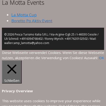
La Motta Events
La Motta Cup
Boretto Po Aktiv Event
© 2026 Pesca Turismo Italia S.R.L / Via-Argine-Ogli 25 / I-46030 Cesole /
Uli Schmid: +4916094768402 / Ronny Wyrich: +4917620102502 / Mail:
wallercamp_lamotta@yahoo.com
Diese Webseite verwendet Cookies. Wenn Sie diese Webseite
nutzen, akzeptieren die Verwendung von Cookies! Auswahl:
OK
Schließen
Privacy Overview
This website uses cookies to improve your experience while
you navigate through the website. Out of these, the cookies