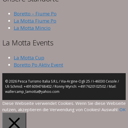
Boretto – Fiume Po
La Motta Fiume Po
La Motta Mincio
La Motta Events
La Motta Cup
Boretto Po Aktiv Event
© 2026 Pesca Turismo Italia S.R.L / Via-Argine-Ogli 25 / I-46030 Cesole /
Uli Schmid: +4916094768402 / Ronny Wyrich: +4917620102502 / Mail:
wallercamp_lamotta@yahoo.com
Diese Webseite verwendet Cookies. Wenn Sie diese Webseite
nutzen, akzeptieren die Verwendung von Cookies! Auswahl:
OK