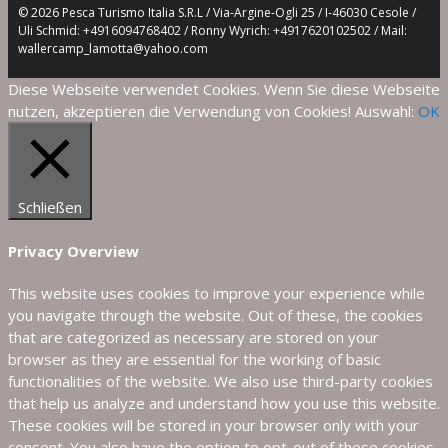
© 2026 Pesca Turismo Italia S.R.L / Via-Argine-Ogli 25 / I-46030 Cesole /
Uli Schmid: +4916094768402 / Ronny Wyrich: +4917620102502 / Mail:
wallercamp_lamotta@yahoo.com
Diese Webseite verwendet Cookies. Wenn Sie diese Webseite
nutzen, akzeptieren die Verwendung von Cookies! Auswahl:
OK
Schließen
Privacy Overview
This website uses cookies to improve your experience while
you navigate through the website. Out of these, the cookies
that are categorized as necessary are stored on your
browser as they are essential for the working of basic
functionalities of the website. We also use third-party cookies
that help us analyze and understand how you use this website.
These cookies will be stored in your browser only with your
consent. You also have the option to opt-out of these cookies.