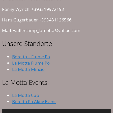
Ronny Wyrich: +393519972193
Hans Gugerbauer +393481126566
Mail: wallercamp_lamotta@yahoo.com
Unsere Standorte
Boretto – Fiume Po
La Motta Fiume Po
La Motta Mincio
La Motta Events
La Motta Cup
Boretto Po Aktiv Event