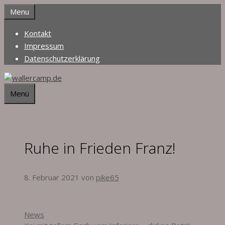
Zum
Menu
Inhalt
springen
Kontakt
Impressum
Datenschutzerklärung
Menü
Ruhe in Frieden Franz!
8. Februar 2021
von
pike65
Kategorien
News