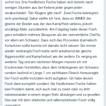
sofort los. Drei friedlichere Fische haben sich bereits nach
wenigen Stunden aus der Keilerei jeder gegen jeden
verabschiedet: "Der Klügere gibt nach". Zwei Fische bekriegten
sich unentwegt. Dabei stellte ich fest, dass es IMMER der
gleiche der Beiden war, der das Kampffeld verliess, jedoch
unzählige Male zurückkehrte. Am Folgetag hatte dieser Fisch
ganz erheblich mehrere Bisspuren als der vermeintliche Cheffe,
vor allem am Schwanz. Dass sich das Procedere dramatisch
fortsetzen sollte konnte ich damals nicht wissen. Der immer
wieder verdrängte Fisch hatte wohl annähernd die gleiche
Aggressivität und Kampfeslust wie der andere. Es verging ein
weiterer Tag und am nächsten Morgen musste ich mit
Erschrecken feststellen, dass dem Unterlegenen am Schwanz
rundum laufend in Länge 1 cm sichtbares Fleisch herausragte.
Der Fisch wollte trotzdem nicht aufgeben. Ich habe diesen
Fisch dann komplett sondiert. Die friedlicheren Fische hatten
kein Problem damit, sich auch mal zu zweit oder zu dritt
nebeneinander in einem engen Rohr abzulegen und zu gesellen.
Das war mit dem stärksten und willensstärksten Fisch völlig
unmöglich.