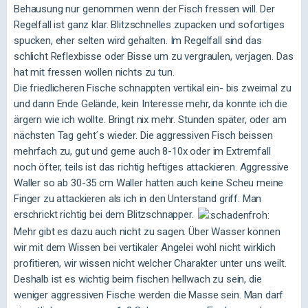
Behausung nur genommen wenn der Fisch fressen will. Der
Regelfall ist ganz klar. Blitzschnelles zupacken und sofortiges
spucken, eher selten wird gehalten. Im Regelfall sind das
schlicht Reflexbisse oder Bisse um zu vergraulen, verjagen. Das
hat mit fressen wollen nichts zu tun.
Die friedlicheren Fische schnappten vertikal ein- bis zweimal zu
und dann Ende Gelände, kein Interesse mehr, da konnte ich die
ärgern wie ich wollte. Bringt nix mehr. Stunden später, oder am
nächsten Tag geht´s wieder. Die aggressiven Fisch beissen
mehrfach zu, gut und gerne auch 8-10x oder im Extremfall
noch öfter, teils ist das richtig heftiges attackieren. Aggressive
Waller so ab 30-35 cm Waller hatten auch keine Scheu meine
Finger zu attackieren als ich in den Unterstand griff. Man
erschrickt richtig bei dem Blitzschnapper.
Mehr gibt es dazu auch nicht zu sagen. Über Wasser können
wir mit dem Wissen bei vertikaler Angelei wohl nicht wirklich
profitieren, wir wissen nicht welcher Charakter unter uns weilt.
Deshalb ist es wichtig beim fischen hellwach zu sein, die
weniger aggressiven Fische werden die Masse sein. Man darf