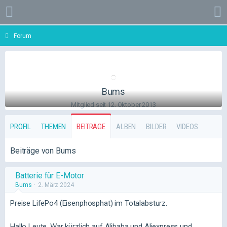
Forum
Bums
Mitglied seit 12. Oktober 2013
PROFIL
THEMEN
BEITRÄGE
ALBEN
BILDER
VIDEOS
Beiträge von Bums
Batterie für E-Motor
Bums
2. März 2024
Preise LifePo4 (Eisenphosphat) im Totalabsturz.
Hallo Leute. War kürzlich auf Alibaba und Aliexpress und