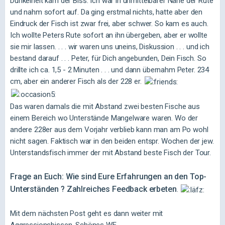
Dunkelheit kam der Biss. Ich war in unmittelbarer Nähe der Rute
und nahm sofort auf. Da ging erstmal nichts, hatte aber den
Eindruck der Fisch ist zwar frei, aber schwer. So kam es auch.
Ich wollte Peters Rute sofort an ihn übergeben, aber er wollte
sie mir lassen. . . . wir waren uns uneins, Diskussion . . . und ich
bestand darauf . . . Peter, für Dich angebunden, Dein Fisch. So
drillte ich ca. 1,5 - 2 Minuten . . . und dann übernahm Peter. 234
cm, aber ein anderer Fisch als der 228 er.
Das waren damals die mit Abstand zwei besten Fische aus
einem Bereich wo Unterstände Mangelware waren. Wo der
andere 228er aus dem Vorjahr verblieb kann man am Po wohl
nicht sagen. Faktisch war in den beiden entspr. Wochen der jew.
Unterstandsfisch immer der mit Abstand beste Fisch der Tour.
Frage an Euch: Wie sind Eure Erfahrungen an den Top-
Unterständen ? Zahlreiches Feedback erbeten
.
Mit dem nächsten Post geht es dann weiter mit
Aggressionsbissen. Schönes WE.