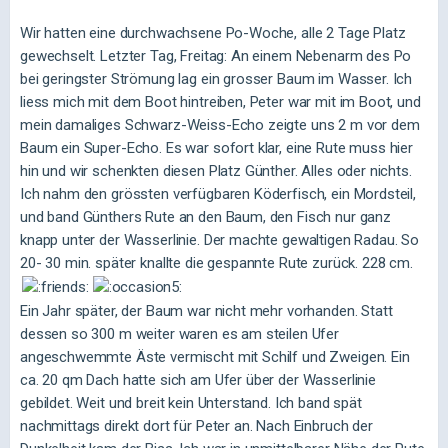
Wir hatten eine durchwachsene Po-Woche, alle 2 Tage Platz
gewechselt. Letzter Tag, Freitag: An einem Nebenarm des Po
bei geringster Strömung lag ein grosser Baum im Wasser. Ich
liess mich mit dem Boot hintreiben, Peter war mit im Boot, und
mein damaliges Schwarz-Weiss-Echo zeigte uns 2 m vor dem
Baum ein Super-Echo. Es war sofort klar, eine Rute muss hier
hin und wir schenkten diesen Platz Günther. Alles oder nichts.
Ich nahm den grössten verfügbaren Köderfisch, ein Mordsteil,
und band Günthers Rute an den Baum, den Fisch nur ganz
knapp unter der Wasserlinie. Der machte gewaltigen Radau. So
20- 30 min. später knallte die gespannte Rute zurück. 228 cm.
Ein Jahr später, der Baum war nicht mehr vorhanden. Statt
dessen so 300 m weiter waren es am steilen Ufer
angeschwemmte Äste vermischt mit Schilf und Zweigen. Ein
ca. 20 qm Dach hatte sich am Ufer über der Wasserlinie
gebildet. Weit und breit kein Unterstand. Ich band spät
nachmittags direkt dort für Peter an. Nach Einbruch der