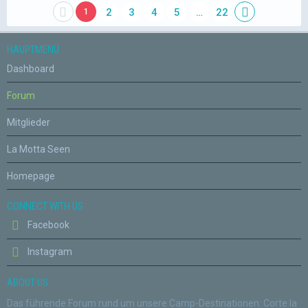
2
3
4
5
…
22
1
HAUPTMENÜ
Dashboard
Forum
Mitglieder
La Motta Seen
Homepage
CONNECT WITH US
Facebook
Instagram
ABOUT US
Das führende Forum rund um unsere Camp-Destinationen: Corte la