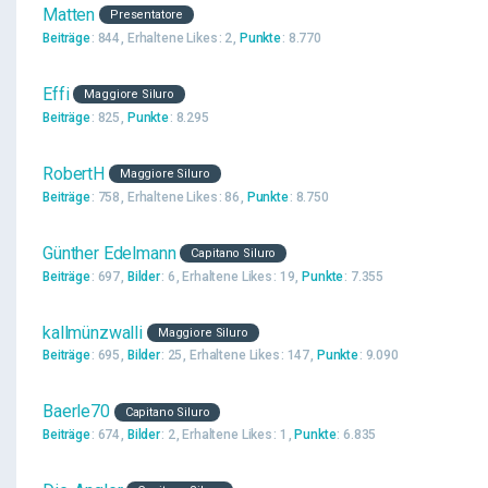
Matten
Presentatore
Beiträge
844
Erhaltene Likes
2
Punkte
8.770
Effi
Maggiore Siluro
Beiträge
825
Punkte
8.295
RobertH
Maggiore Siluro
Beiträge
758
Erhaltene Likes
86
Punkte
8.750
Günther Edelmann
Capitano Siluro
Beiträge
697
Bilder
6
Erhaltene Likes
19
Punkte
7.355
kallmünzwalli
Maggiore Siluro
Beiträge
695
Bilder
25
Erhaltene Likes
147
Punkte
9.090
Baerle70
Capitano Siluro
Beiträge
674
Bilder
2
Erhaltene Likes
1
Punkte
6.835