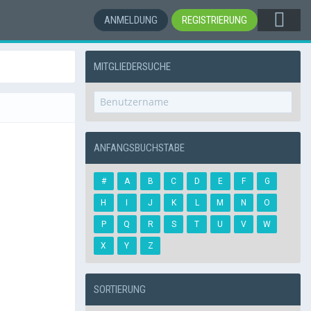
ANMELDUNG
REGISTRIERUNG
MITGLIEDERSUCHE
ANFANGSBUCHSTABE
#
A
B
C
D
E
F
G
H
I
J
K
L
M
N
O
P
Q
R
S
T
U
V
W
X
Y
Z
SORTIERUNG