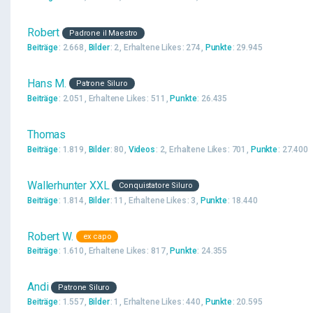
Robert
Padrone il Maestro
Beiträge
2.668
Bilder
2
Erhaltene Likes
274
Punkte
29.945
Hans M.
Patrone Siluro
Beiträge
2.051
Erhaltene Likes
511
Punkte
26.435
Thomas
Beiträge
1.819
Bilder
80
Videos
2
Erhaltene Likes
701
Punkte
27.400
Wallerhunter XXL
Conquistatore Siluro
Beiträge
1.814
Bilder
11
Erhaltene Likes
3
Punkte
18.440
Robert W.
ex capo
Beiträge
1.610
Erhaltene Likes
817
Punkte
24.355
Andi
Patrone Siluro
Beiträge
1.557
Bilder
1
Erhaltene Likes
440
Punkte
20.595