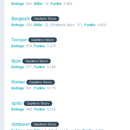
Beiträge
543
Bilder
10
Punkte
5.805
Bergwalli
Capitano Siluro
Beiträge
524
Bilder
22
Erhaltene Likes
111
Punkte
6.820
Tomson
Capitano Siluro
Beiträge
518
Punkte
5.275
Björn
Capitano Siluro
Beiträge
511
Punkte
5.185
Rönner
Capitano Siluro
Beiträge
501
Punkte
5.175
spitzi
Capitano Siluro
Beiträge
498
Punkte
5.105
Hüttewirt
Capitano Siluro