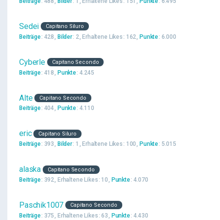
Beiträge
488
Bilder
1
Erhaltene Likes
151
Punkte
6.495
Sedei
Capitano Siluro
Beiträge
428
Bilder
2
Erhaltene Likes
162
Punkte
6.000
Cyberle
Capitano Secondo
Beiträge
418
Punkte
4.245
Alte
Capitano Secondo
Beiträge
404
Punkte
4.110
eric
Capitano Siluro
Beiträge
393
Bilder
1
Erhaltene Likes
100
Punkte
5.015
alaska
Capitano Secondo
Beiträge
392
Erhaltene Likes
10
Punkte
4.070
Paschik1007
Capitano Secondo
Beiträge
375
Erhaltene Likes
63
Punkte
4.430