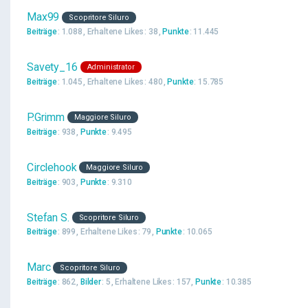
Max99
Scopritore Siluro
Beiträge
1.088
Erhaltene Likes
38
Punkte
11.445
Savety_16
Administrator
Beiträge
1.045
Erhaltene Likes
480
Punkte
15.785
P.Grimm
Maggiore Siluro
Beiträge
938
Punkte
9.495
Circlehook
Maggiore Siluro
Beiträge
903
Punkte
9.310
Stefan S.
Scopritore Siluro
Beiträge
899
Erhaltene Likes
79
Punkte
10.065
Marc
Scopritore Siluro
Beiträge
862
Bilder
5
Erhaltene Likes
157
Punkte
10.385