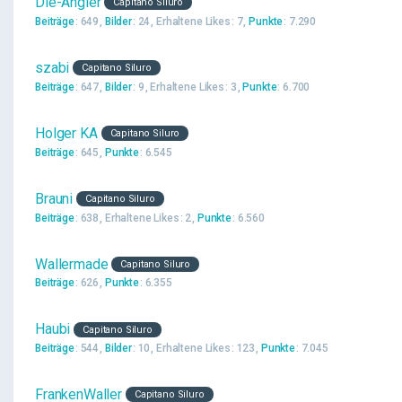
Die-Angler
Capitano Siluro
Beiträge
649
Bilder
24
Erhaltene Likes
7
Punkte
7.290
szabi
Capitano Siluro
Beiträge
647
Bilder
9
Erhaltene Likes
3
Punkte
6.700
Holger KA
Capitano Siluro
Beiträge
645
Punkte
6.545
Brauni
Capitano Siluro
Beiträge
638
Erhaltene Likes
2
Punkte
6.560
Wallermade
Capitano Siluro
Beiträge
626
Punkte
6.355
Haubi
Capitano Siluro
Beiträge
544
Bilder
10
Erhaltene Likes
123
Punkte
7.045
FrankenWaller
Capitano Siluro