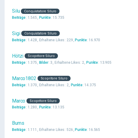
Silu
Conquistatore Siluro
Beiträge
1.545
Punkte
15.735
Sigi
Conquistatore Siluro
Beiträge
1.428
Erhaltene Likes
229
Punkte
16.970
Hötzi
Scopritore Siluro
Beiträge
1.375
Bilder
3
Erhaltene Likes
2
Punkte
13.905
Marco1802
Scopritore Siluro
Beiträge
1.370
Erhaltene Likes
2
Punkte
14.375
Marco
Scopritore Siluro
Beiträge
1.280
Punkte
13.135
Bums
Beiträge
1.111
Erhaltene Likes
526
Punkte
16.565