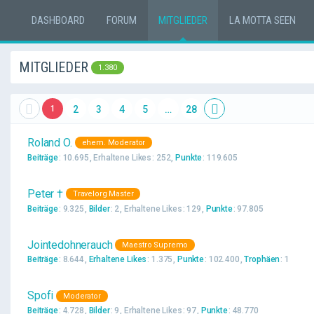
DASHBOARD
FORUM
MITGLIEDER
LA MOTTA SEEN
MITGLIEDER
1.380
1
2
3
4
5
…
28
Roland O.
ehem. Moderator
Beiträge
10.695
Erhaltene Likes
252
Punkte
119.605
Peter †
Travelorg Master
Beiträge
9.325
Bilder
2
Erhaltene Likes
129
Punkte
97.805
Jointedohnerauch
Maestro Supremo
Beiträge
8.644
Erhaltene Likes
1.375
Punkte
102.400
Trophäen
1
Spofi
Moderator
Beiträge
4.728
Bilder
9
Erhaltene Likes
97
Punkte
48.770