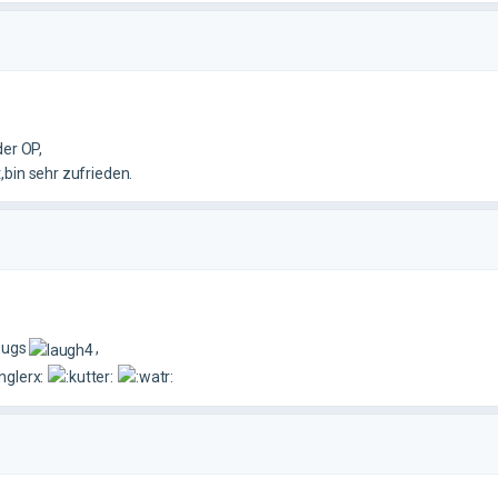
der OP,
bin sehr zufrieden.
eugs
,