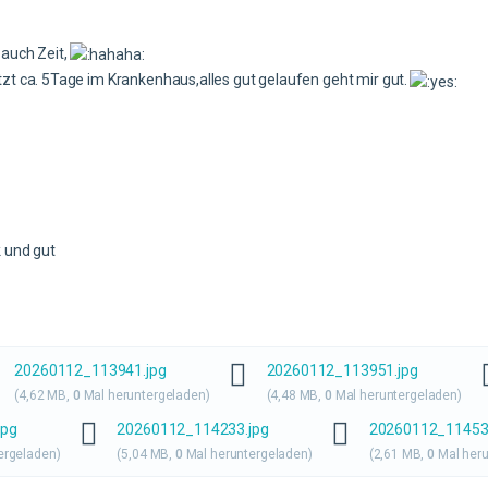
auch Zeit,
zt ca. 5Tage im Krankenhaus,alles gut gelaufen geht mir gut.
k und gut
20260112_113941.jpg
20260112_113951.jpg
(4,62 MB,
0
Mal heruntergeladen)
(4,48 MB,
0
Mal heruntergeladen)
jpg
20260112_114233.jpg
20260112_11453
ergeladen)
(5,04 MB,
0
Mal heruntergeladen)
(2,61 MB,
0
Mal heru