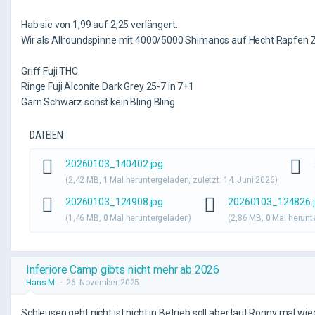
Hab sie von 1,99 auf 2,25 verlängert.
Wir als Allroundspinne mit 4000/5000 Shimanos auf Hecht Rapfen Za
Griff Fuji THC
Ringe Fuji Alconite Dark Grey 25-7 in 7+1
Garn Schwarz sonst kein Bling Bling
DATEIEN
20260103_140402.jpg
(2,42 MB,
1
Mal heruntergeladen, zuletzt:
14. Juni 2026
)
20260103_124908.jpg
20260103_124826.
(1,46 MB,
0
Mal heruntergeladen)
(2,86 MB,
0
Mal herunt
Inferiore Camp gibts nicht mehr ab 2026
Hans M.
26. November 2025
Schleusen geht nicht,ist nicht in Betrieb,soll aber laut Ronny mal w