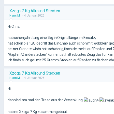
Xzoga 7 Kg Allround Stecken
Hans M.
4. Januar 2026
Hi Chris,
hab schon jahrelang eine 7kg in Originallänge im Einsatz,
hat schon bis 1,85 gedrillt das Ding,hab auch schon mit Wobblern gez
bei ner Granate wirds halt schwierig,fisch sie meist auf Rapfen und 
"Rapfen/Zanderstecken" können ,ist halt robustes Zeug das für k
Ich finds auch geil mit 25 Gramm Stecken auf Rapfen zu fischen 
Xzoga 7 Kg Allround Stecken
Hans M.
4. Januar 2026
Hi,
dann hol ma mal den Tread aus der Versenkung
hab ne Xzoga 7 Kg zusammengebaut.