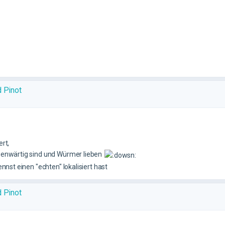
d Pinot
ert,
egenwärtig sind und Würmer lieben
nnst einen "echten" lokalisiert hast
d Pinot