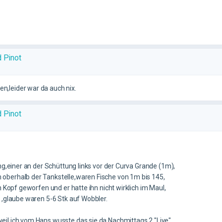
d Pinot
,leider war da auch nix.
d Pinot
ng,einer an der Schüttung links vor der Curva Grande (1m),
oberhalb der Tankstelle,waren Fische von 1m bis 145,
 Kopf geworfen und er hatte ihn nicht wirklich im Maul,
 ,glaube waren 5-6 Stk auf Wobbler.
il ich vom Hans wusste das sie da Nachmittags 2 "Live"