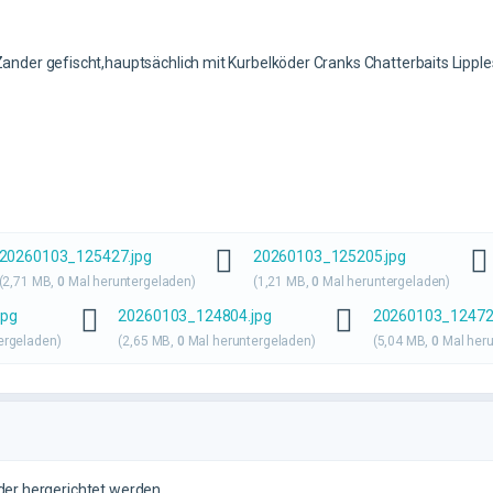
nder gefischt,hauptsächlich mit Kurbelköder Cranks Chatterbaits Lippl
20260103_125427.jpg
20260103_125205.jpg
(2,71 MB,
0
Mal heruntergeladen)
(1,21 MB,
0
Mal heruntergeladen)
jpg
20260103_124804.jpg
20260103_12472
ergeladen)
(2,65 MB,
0
Mal heruntergeladen)
(5,04 MB,
0
Mal heru
ieder hergerichtet werden