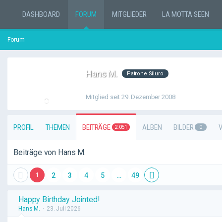
DASHBOARD
FORUM
MITGLIEDER
LA MOTTA SEEN
Forum
Hans M.
Patrone Siluro
Mitglied seit 29. Dezember 2008
PROFIL
THEMEN
BEITRÄGE
ALBEN
BILDER
2.051
0
Beiträge von Hans M.
1
2
3
4
5
…
49
Happy Birthday Jointed!
Hans M.
23. Juli 2026