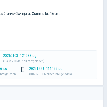
ess Cranks/Glavinjaras Gummis bis 16 cm.
20260103_124938.jpg
(1,4 MB,
0
Mal heruntergeladen)
6.jpg
20251229_111457.jpg
ntergeladen)
(3,07 MB,
0
Mal heruntergeladen)