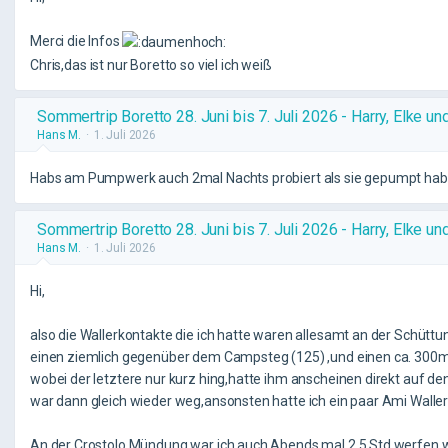
Merci die Infos
Chris,das ist nur Boretto so viel ich weiß
Sommertrip Boretto 28. Juni bis 7. Juli 2026 - Harry, Elke un
Hans M.
1. Juli 2026
Habs am Pumpwerk auch 2mal Nachts probiert als sie gepumpt haben
Sommertrip Boretto 28. Juni bis 7. Juli 2026 - Harry, Elke un
Hans M.
1. Juli 2026
Hi,
also die Wallerkontakte die ich hatte waren allesamt an der Schüttu
einen ziemlich gegenüber dem Campsteg (125) ,und einen ca. 300m 
wobei der letztere nur kurz hing,hatte ihm anscheinen direkt auf den
war dann gleich wieder weg,ansonsten hatte ich ein paar Ami Waller
An der Crostolo Mündung war ich auch Abends mal 2,5 Std werfen,we