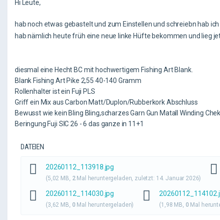
Hi Leute,
hab noch etwas gebastelt und zum Einstellen und schreiebn hab ich 
hab nämlich heute früh eine neue linke Hüfte bekommen und lieg jet
diesmal eine Hecht BC mit hochwertigem Fishing Art Blank.
Blank Fishing Art Pike 2,55 40-140 Gramm
Rollenhalter ist ein Fuji PLS
Griff ein Mix aus Carbon Matt/Duplon/Rubberkork Abschluss
Bewusst wie kein Bling Bling,scharzes Garn Gun Matall Winding Che
Beringung Fuji SIC 26 - 6 das ganze in 11+1
DATEIEN
20260112_113918.jpg
(5,02 MB,
2
Mal heruntergeladen, zuletzt:
14. Januar 2026
)
20260112_114030.jpg
20260112_114102.
(3,62 MB,
0
Mal heruntergeladen)
(1,98 MB,
0
Mal herunt