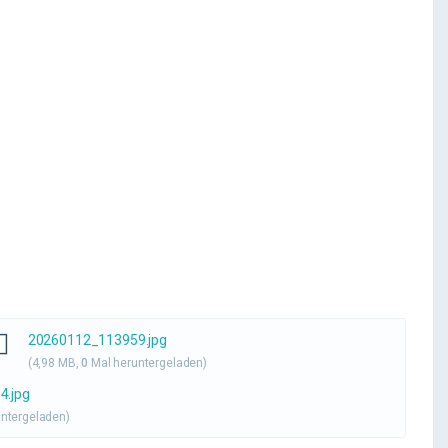
20260112_113959.jpg
(4,98 MB,
0
Mal heruntergeladen)
4.jpg
ntergeladen)