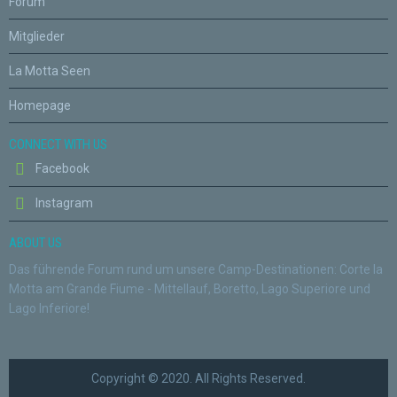
Forum
Mitglieder
La Motta Seen
Homepage
CONNECT WITH US
Facebook
Instagram
ABOUT US
Das führende Forum rund um unsere Camp-Destinationen: Corte la
Motta am Grande Fiume - Mittellauf, Boretto, Lago Superiore und
Lago Inferiore!
Copyright © 2020. All Rights Reserved.