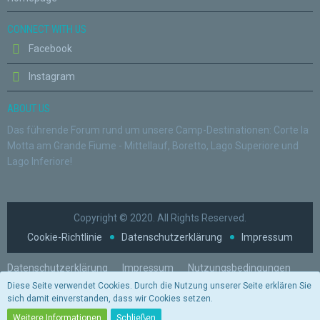
CONNECT WITH US
Facebook
Instagram
ABOUT US
Das führende Forum rund um unsere Camp-Destinationen: Corte la
Motta am Grande Fiume - Mittellauf, Boretto, Lago Superiore und
Lago Inferiore!
Copyright © 2020. All Rights Reserved.
Cookie-Richtlinie
Datenschutzerklärung
Impressum
Datenschutzerklärung
Impressum
Nutzungsbedingungen
Diese Seite verwendet Cookies. Durch die Nutzung unserer Seite erklären Sie
Stil von:
ForoStyle
sich damit einverstanden, dass wir Cookies setzen.
Stil ändern
(Radiant)
Weitere Informationen
Schließen