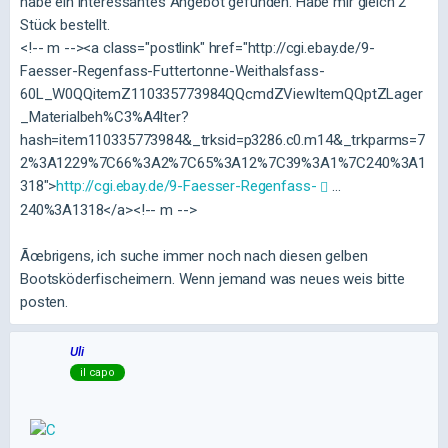
habe ein interessantes Angebot gefunden. Habe mir gleich 2
Stück bestellt.
<!-- m --><a class="postlink" href="http://cgi.ebay.de/9-
Faesser-Regenfass-Futtertonne-Weithalsfass-
60L_W0QQitemZ110335773984QQcmdZViewItemQQptZLager
_Materialbeh%C3%A4lter?
hash=item110335773984&_trksid=p3286.c0.m14&_trkparms=7
2%3A1229%7C66%3A2%7C65%3A12%7C39%3A1%7C240%3A1
318">
http://cgi.ebay.de/9-Faesser-Regenfass-
...
240%3A1318</a><!-- m -->
Ãœbrigens, ich suche immer noch nach diesen gelben
Bootsköderfischeimern. Wenn jemand was neues weis bitte
posten.
Uli
il capo