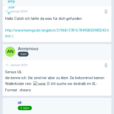
11. Januar 2009
Hallo Catch ich hätte da was für dich gefunden
http://www.twenga.de/angebot/21968/5781678495830980243.h
tml
Anonymous
Gast
11. Januar 2009
Servus Uli,
die kenne ich. Die sind mir aber zu klein. Da bekommst keinen
Wallerköder rein.
:D Ich suche sie deshalb im XL-
Format. :cheers:
Uli
il capo