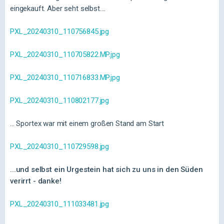
eingekauft. Aber seht selbst....
PXL_20240310_110756845.jpg
PXL_20240310_110705822.MP.jpg
PXL_20240310_110716833.MP.jpg
PXL_20240310_110802177.jpg
... Sportex war mit einem großen Stand am Start
PXL_20240310_110729598.jpg
...und selbst ein Urgestein hat sich zu uns in den Süden
verirrt - danke!
PXL_20240310_111033481.jpg