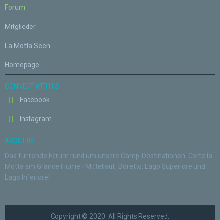
Forum
Mitglieder
La Motta Seen
Homepage
CONNECT WITH US
Facebook
Instagram
ABOUT US
Das führende Forum rund um unsere Camp-Destinationen: Corte la
Motta am Grande Fiume - Mittellauf, Boretto, Lago Superiore und
Lago Inferiore!
Copyright © 2020. All Rights Reserved.